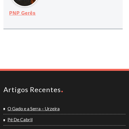
PNP Gerês
Artigos Recentes
O Gado e a Serra – Urzeira
Pé De Cabril