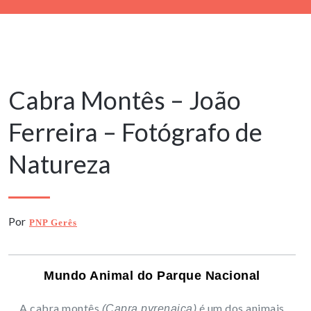
8 Janeiro, 2022
Cabra Montês – João
Ferreira – Fotógrafo de
Natureza
Por
PNP Gerês
Mundo Animal do Parque Nacional
A cabra montês
é um dos animais
(Capra pyrenaica)