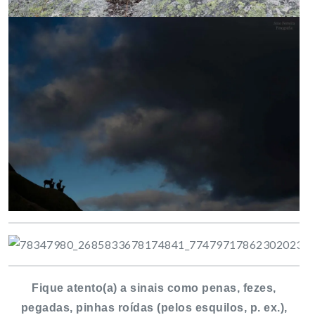
Fique atento(a) a sinais como penas, fezes,
pegadas, pinhas roídas (pelos esquilos, p. ex.),