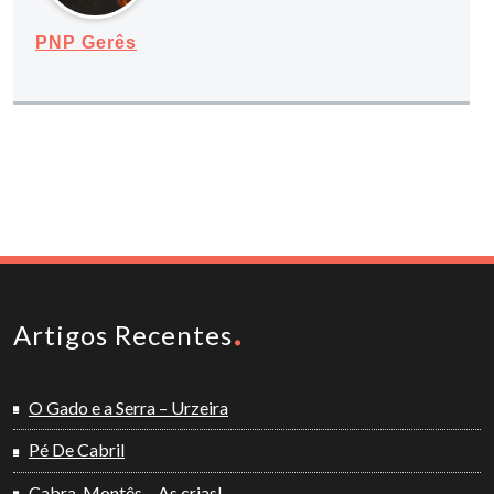
PNP Gerês
Artigos Recentes
O Gado e a Serra – Urzeira
Pé De Cabril
Cabra-Montês – As crias!