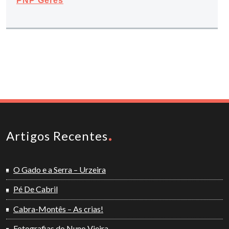
PNP Gerês
Artigos Recentes
O Gado e a Serra – Urzeira
Pé De Cabril
Cabra-Montês – As crias!
Fotografias do Nuno Vieira