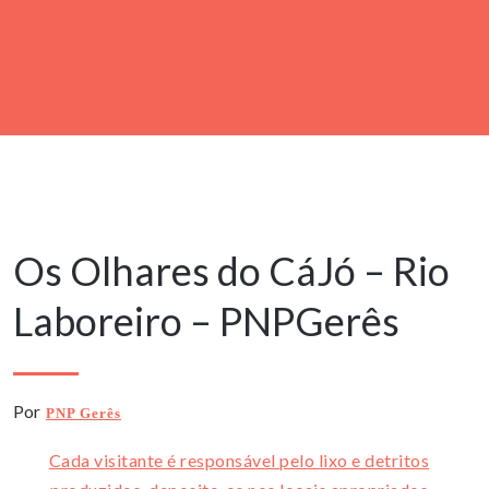
29 Novembro, 2020
Os Olhares do CáJó – Rio
Laboreiro – PNPGerês
Por
PNP Gerês
Cada visitante é responsável pelo lixo e detritos