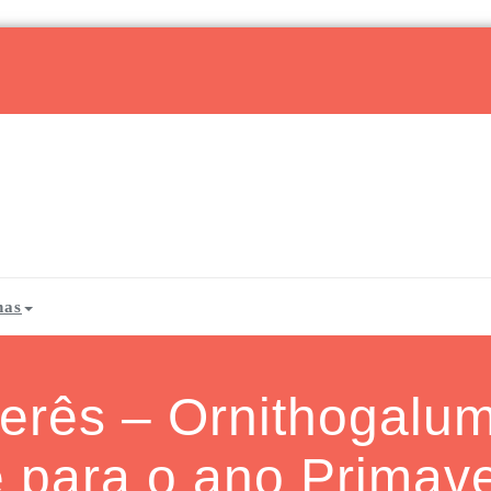
has
erês – Ornithogalum
é para o ano Primave