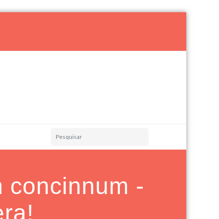
 concinnum -
ra!