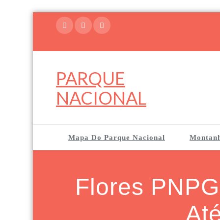
Skip
to
content
PARQUE
NACIONAL
Mapa Do Parque Nacional
Montan
Flores PNPG
At