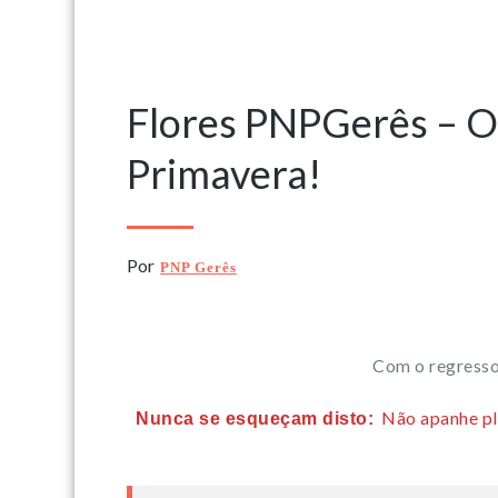
21 Junho, 2021
Flores PNPGerês – O
Primavera!
Por
PNP Gerês
Com o regresso
Não apanhe pla
Nunca se esqueçam disto: