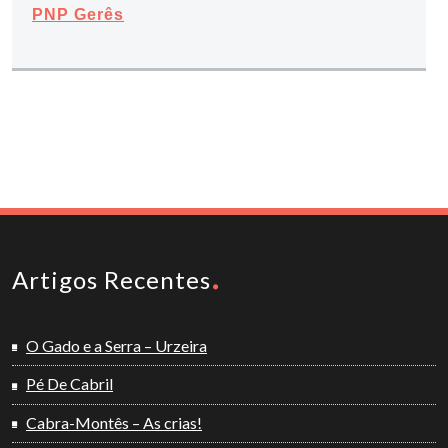
PNP Gerês
Artigos Recentes
O Gado e a Serra – Urzeira
Pé De Cabril
Cabra-Montês – As crias!