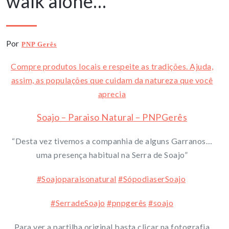
walk alone…
Por
PNP Gerês
Compre produtos locais e respeite as tradições. Ajuda,
assim, as populações que cuidam da natureza que você
aprecia
Soajo – Paraiso Natural – PNPGerês
“Desta vez tivemos a companhia de alguns Garranos…
uma presença habitual na Serra de Soajo”
#Soajoparaisonatural
#SópodiaserSoajo
#SerradeSoajo
#pnpgerês
#soajo
Para ver a partilha original basta clicar na fotografia