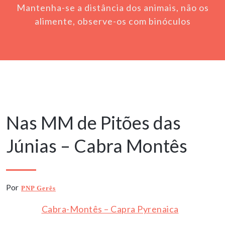
Mantenha-se a distância dos animais, não os
alimente, observe-os com binóculos
18 Dezembro, 2021
Nas MM de Pitões das
Júnias – Cabra Montês
Por
PNP Gerês
Cabra-Montês – Capra Pyrenaica