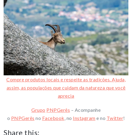
Compre produtos locais e respeite as tradições. Ajuda,
assim, as populações que cuidam da natureza que você
aprecia
Grupo
PNPGerês
– Acompanhe
o
PNPGerês
no
Facebook
, no
Instagram
e no
Twitter
!
Share this: