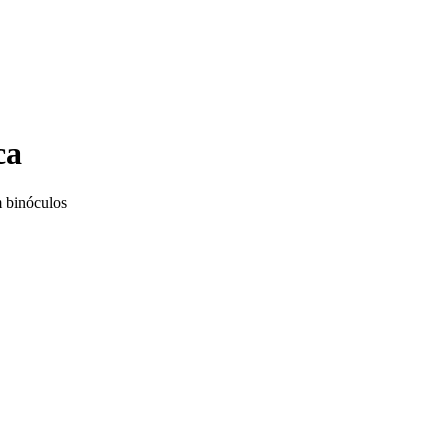
ca
m binóculos