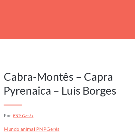
16 Abril, 2022
Cabra-Montês – Capra
Pyrenaica – Luís Borges
Por
PNP Gerês
Mundo animal PNPGerês