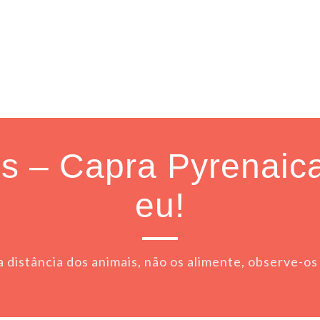
 – Capra Pyrenaica
eu!
 distância dos animais, não os alimente, observe-os