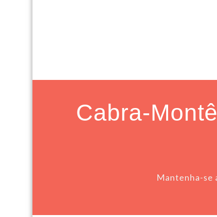
Cabra-Montês
Mantenha-se a