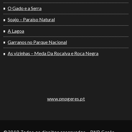
O Gado e a Serra
Soajo – Paraiso Natural
A Lagoa
Garranos no Parque Nacional
As vizinhas – Meda Da Rocalva e Roca Negra
www.pnpgeres.pt
©2018 Todos os direitos reservados - PNP Gerês