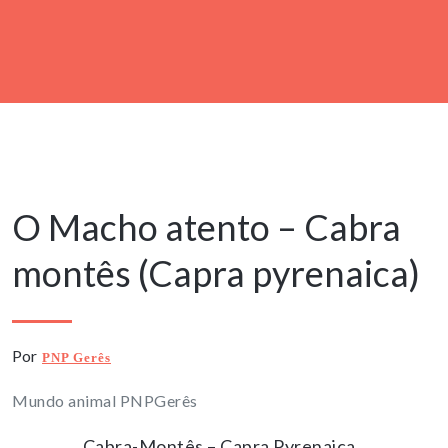
8 Outubro, 2022
O Macho atento – Cabra
montês (Capra pyrenaica)
Por
PNP Gerês
Mundo animal PNPGerês
Cabra-Montês – Capra Pyrenaica