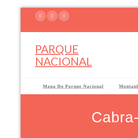
Skip
to
content
PARQUE
NACIONAL
Mapa Do Parque Nacional
Montan
Cabra-