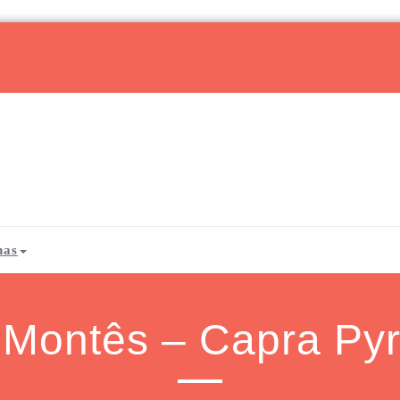
has
Montês – Capra Py