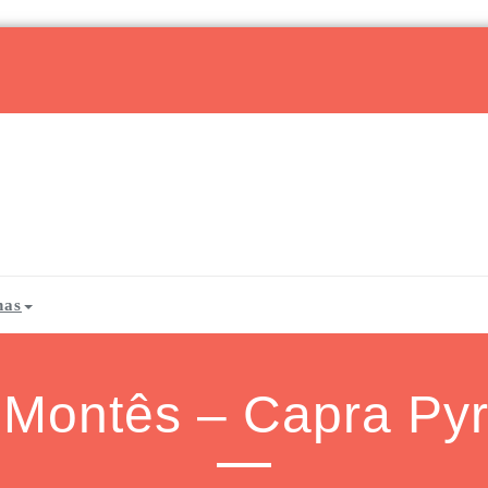
has
Montês – Capra Py