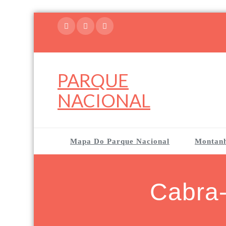
Skip
to
content
PARQUE
NACIONAL
Mapa Do Parque Nacional
Montan
Cabra-