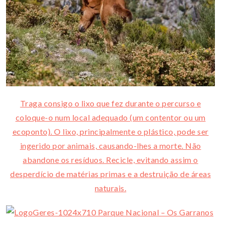
Traga consigo o lixo que fez durante o percurso e
coloque-o num local adequado (um contentor ou um
ecoponto). O lixo, principalmente o plástico, pode ser
ingerido por animais, causando-lhes a morte. Não
abandone os resíduos. Recicle, evitando assim o
desperdício de matérias primas e a destruição de áreas
naturais.