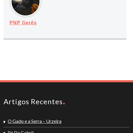
PNP Gerês
Artigos Recentes
O Gado e a Serra – Urzeira
Pé De Cabril