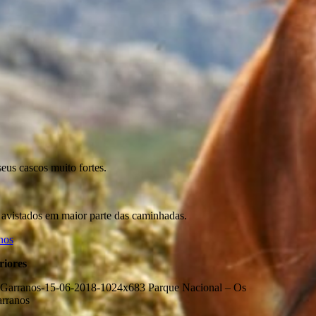
eus cascos muito fortes.
avistados em maior parte das caminhadas.
riores