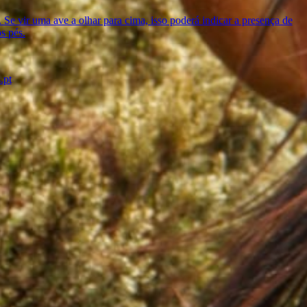
s. Se vir uma ave a olhar para cima, isso poderá indicar a presença de
s pés.
.pt