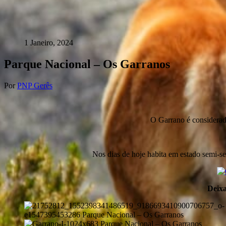
1 Janeiro, 2024
Parque Nacional – Os Garranos
Por
PNP Gerês
O Garrano é considerado
Nos dias de hoje habita em estado semi-s
Deixa