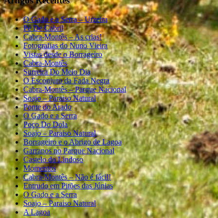
Artigos Recentes
O Gado e a Serra – Urzeira
Pé De Cabril
Cabra-Montês – As crias!
Fotografias do Nuno Vieira
Vistas desde o Borrageiro
Cabra-Montês
Surreira Do Meio Dia
O Esconjuro da Fada Negra
Cabra-Montês – Parque Nacional
Soajo – Paraiso Natural
Ponte do Arado
O Gado e a Serra
Poço Do Dola
Soajo – Paraiso Natural
Borrageiro e o Abrigo de Lagoa
Garranos no Parque Nacional
Castelo do Lindoso
Momentos
Cabra-Montês – Não é fácil!
Entrudo em Pitões das Júnias
O Gado e a Serra
Soajo – Paraiso Natural
A Lagoa