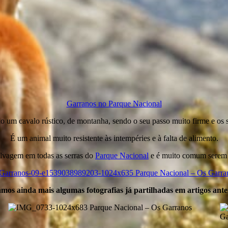
Garranos no Parque Nacional
 um cavalo rústico, de montanha, sendo o seu passo muito firme e os s
É um animal muito resistente às intempéries e à falta de alimento.
elvagem em todas as serras do
Parque Nacional
e é muito comum serem 
mos ainda mais algumas fotografias já partilhadas em artigos ante