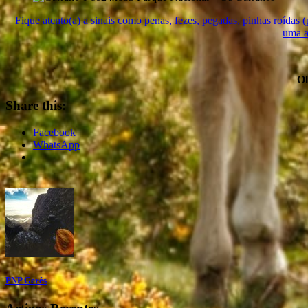
Fique atento(a) a sinais como penas, fezes, pegadas, pinhas roídas (p
uma a
Ob
Share this:
Facebook
WhatsApp
PNP Gerês