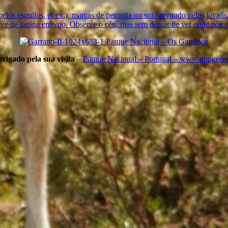
elos esquilos, p. ex.), marcas de pernoita ou solo revirado pelos javali
ve de rapina em voo. Observe o céu, mas sem deixar de ver onde põe o
rigado pela sua visita
–
Parque Nacional – Portugal – www.pnpgeres