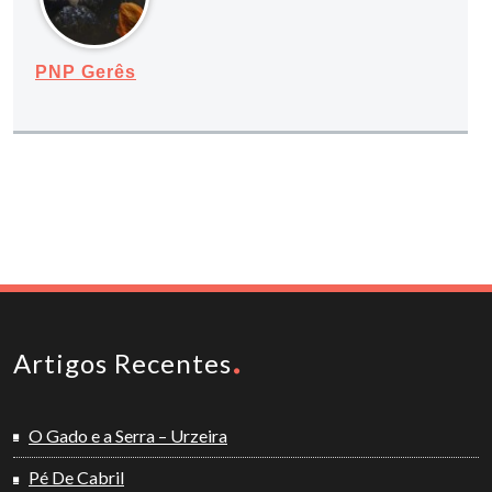
PNP Gerês
Artigos Recentes
O Gado e a Serra – Urzeira
Pé De Cabril