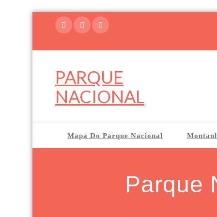
Skip
to
content
PARQUE
NACIONAL
Mapa Do Parque Nacional
Montan
Parque N