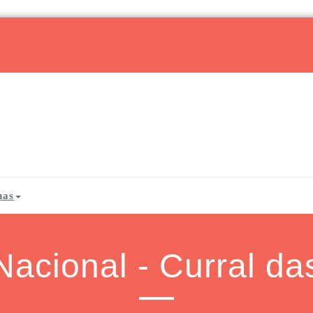
has
acional - Curral d