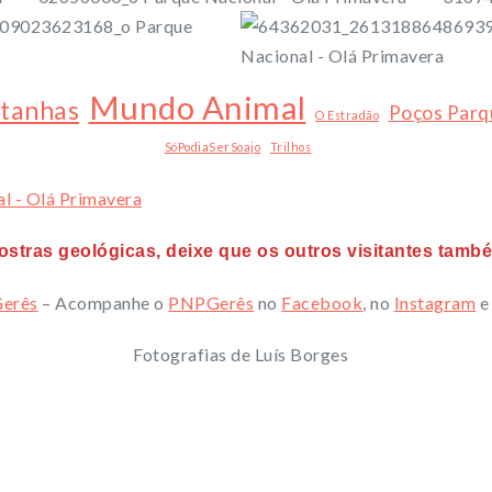
Mundo Animal
tanhas
Poços Parq
O Estradão
SóPodiaSerSoajo
Trilhos
stras geológicas, deixe que os outros visitantes tam
erês
– Acompanhe o
PNPGerês
no
Facebook
, no
Instagram
e
Fotografias de Luís Borges