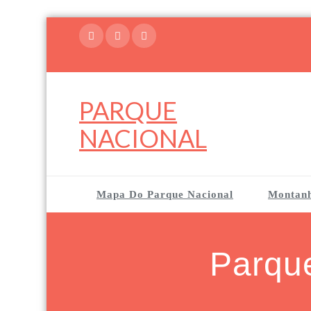
Skip
to
content
PARQUE
NACIONAL
Mapa Do Parque Nacional
Montan
Parque