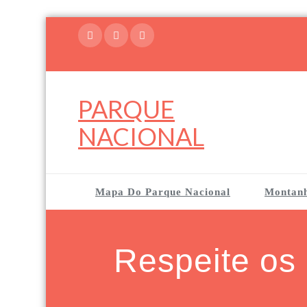
Skip
to
content
PARQUE
NACIONAL
Mapa Do Parque Nacional
Montan
Respeite os 