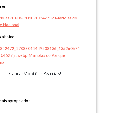
rês
s abaixo
Cabra-Montês – As crias!
ocais apropriados