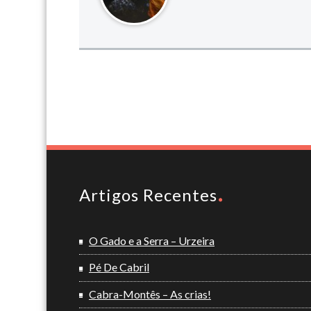
Artigos Recentes
O Gado e a Serra – Urzeira
Pé De Cabril
Cabra-Montês – As crias!