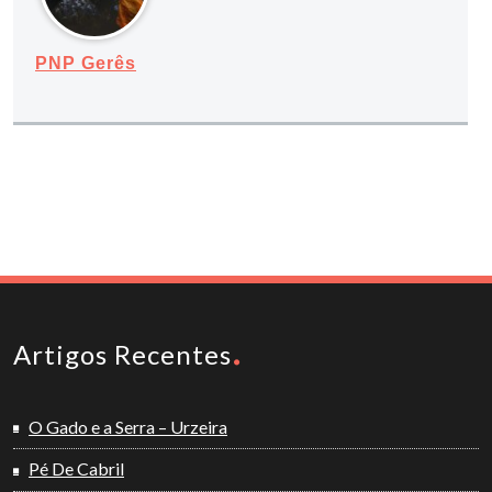
PNP Gerês
Artigos Recentes
O Gado e a Serra – Urzeira
Pé De Cabril