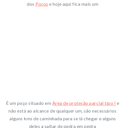
dos
Poços
e hoje aqui fica mais um
É um poço situado em
Área de proteção parcial tipo I
e
não está ao alcance de qualquer um, são necessários
alguns kms de caminhada para se lá chegar e alguns
deles a saltar de pedra em pedra