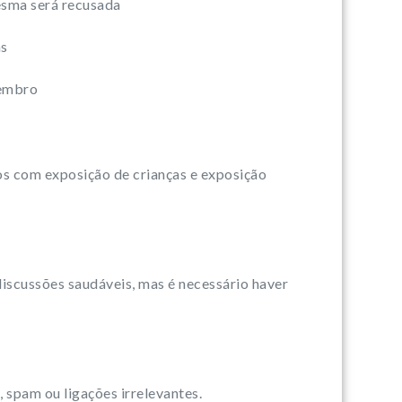
esma será recusada
as
membro
os com exposição de crianças e exposição
iscussões saudáveis, mas é necessário haver
 spam ou ligações irrelevantes.