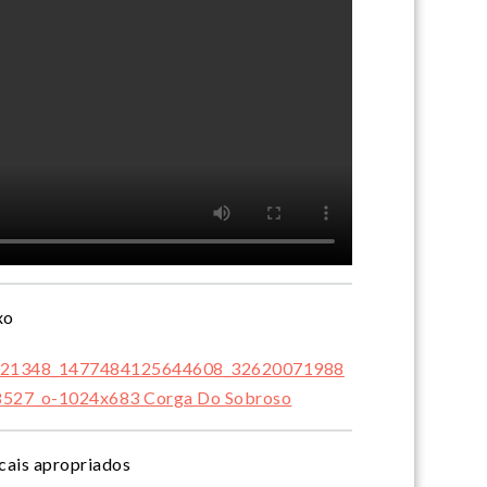
xo
ocais apropriados