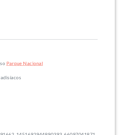
sso
Parque Nacional
radisíacos