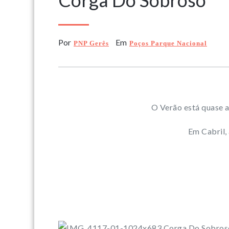
Corga Do Sobroso
Por
Em
PNP Gerês
Poços Parque Nacional
O Verão está quase a
Em Cabril,