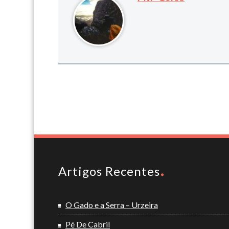
Artigos Recentes
O Gado e a Serra – Urzeira
Pé De Cabril