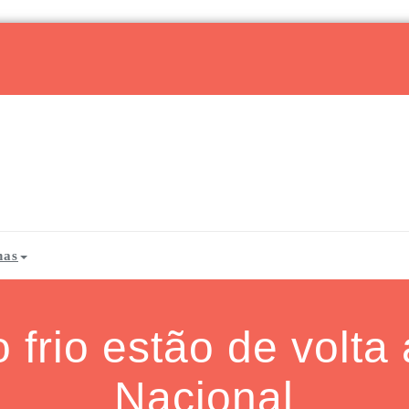
has
 frio estão de volta
Nacional