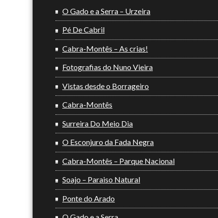
O Gado e a Serra – Urzeira
Pé De Cabril
Cabra-Montês – As crias!
Fotografias do Nuno Vieira
Vistas desde o Borrageiro
Cabra-Montês
Surreira Do Meio Dia
O Esconjuro da Fada Negra
Cabra-Montês – Parque Nacional
Soajo – Paraiso Natural
Ponte do Arado
O Gado e a Serra