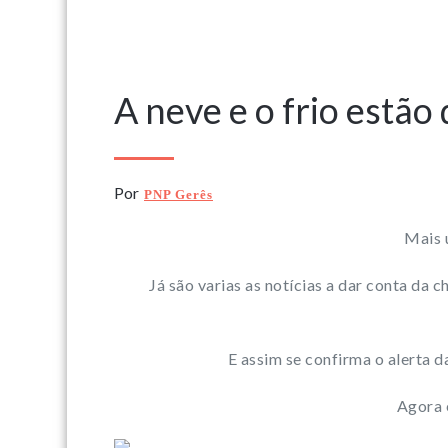
14 Novembro, 2019
A neve e o frio estão
Por
PNP Gerês
Mais u
Já são varias as notícias a dar conta da
E assim se confirma o alerta
Agora 