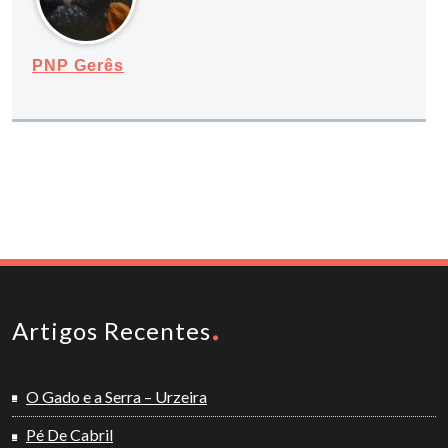
PNP Gerês
Artigos Recentes
O Gado e a Serra – Urzeira
Pé De Cabril