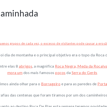
caminhada
quenos grupos de cada vez, o excesso de visitantes pode causar a ero
oi dia de montanha e o principal objetivo era o topo da Roca 
ntre elas 8
abrigos
, a magnifica
Ro
ca Negra, Meda da Rocalva,
mora um
dos mais famosos
poços
da
Serra do Gerês
mos ainda olhar para o
Borrageiro
e para as paredes de
Porta
afias das centenas que foram tiramos por um dos caminheiros
uanto ao destino Roca De Pias esta semana teremos novidade