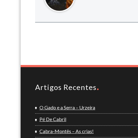
Artigos Recentes
O Gado e a Serra – Urzeira
Pé De Cabril
Cabra-Montês – As crias!