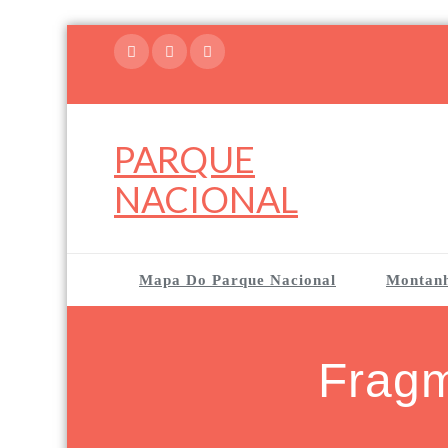
Skip
to
content
PARQUE
NACIONAL
Mapa Do Parque Nacional
Montan
Frag