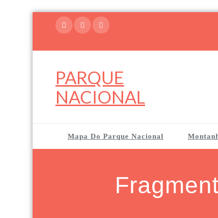
Skip
to
content
PARQUE
NACIONAL
Mapa Do Parque Nacional
Montan
Fragment