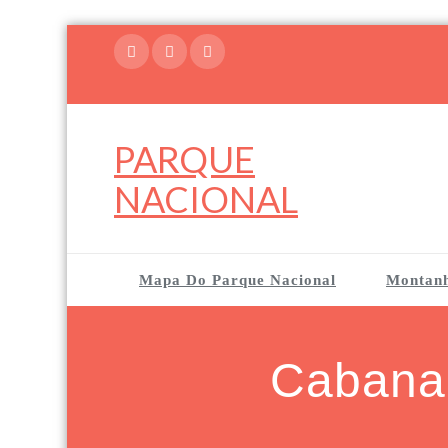
Skip
to
content
PARQUE
NACIONAL
Mapa Do Parque Nacional
Montan
Cabana 