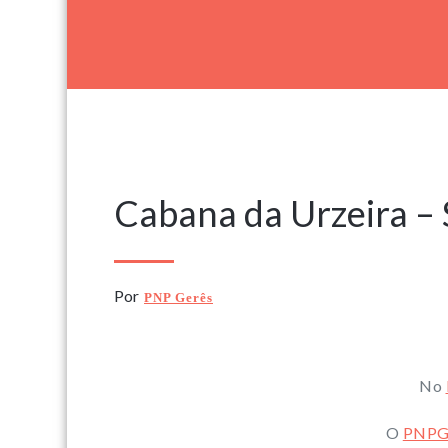
3 Janeiro, 2021
Cabana da Urzeira – 
Por
PNP Gerês
No
O
PNPG