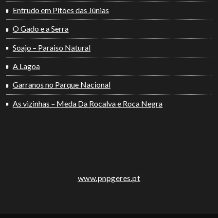
Entrudo em Pitões das Júnias
O Gado e a Serra
Soajo – Paraiso Natural
A Lagoa
Garranos no Parque Nacional
As vizinhas – Meda Da Rocalva e Roca Negra
www.pnpgeres.pt