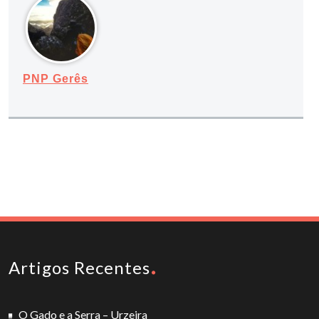
PNP Gerês
Artigos Recentes
O Gado e a Serra – Urzeira