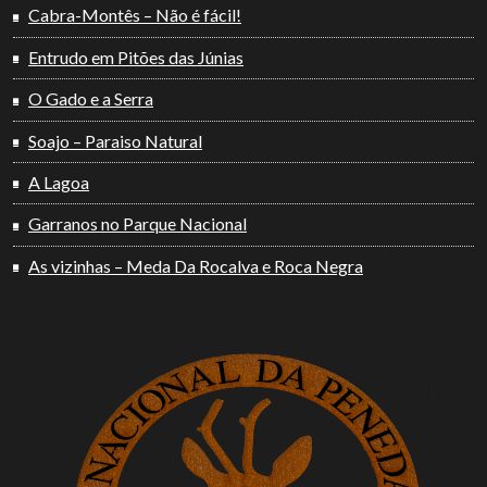
Cabra-Montês – Não é fácil!
Entrudo em Pitões das Júnias
O Gado e a Serra
Soajo – Paraiso Natural
A Lagoa
Garranos no Parque Nacional
As vizinhas – Meda Da Rocalva e Roca Negra